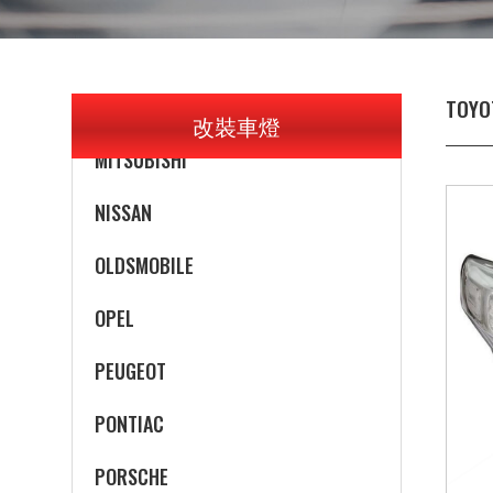
MERCEDES-BENZ
MERCURY
MINI
TOYO
改裝車燈
MITSUBISHI
NISSAN
OLDSMOBILE
OPEL
PEUGEOT
PONTIAC
PORSCHE