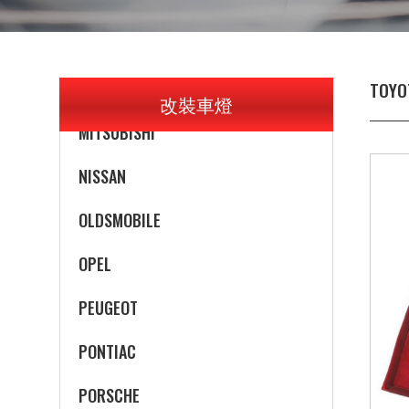
MERCEDES-BENZ
MERCURY
MINI
TOYO
改裝車燈
MITSUBISHI
NISSAN
OLDSMOBILE
OPEL
PEUGEOT
PONTIAC
PORSCHE