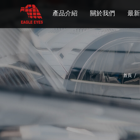
HUMMER
產品介紹
關於我們
最新
HYUNDAI
INFINITI
ISUZU
JEEP
首頁
LADA
LEXUS
LINCOLN
MAZDA