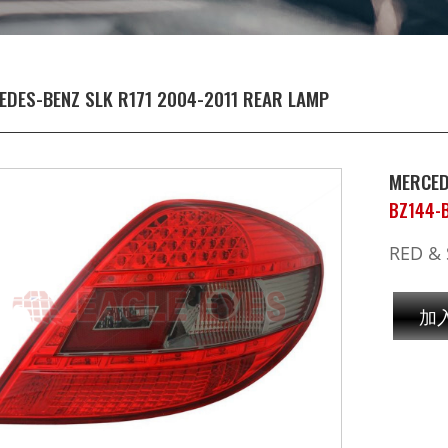
EDES-BENZ SLK R171 2004-2011 REAR LAMP
MERCED
BZ144-
RED &
加