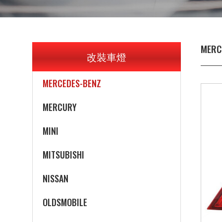
LEXUS
LINCOLN
MERC
改裝車燈
MAZDA
MERCEDES-BENZ
MERCURY
MINI
MITSUBISHI
NISSAN
OLDSMOBILE