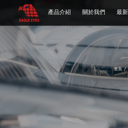
產品介紹
關於我們
最新
AUDI
BMW
BUICK
CADILLAC
CHEVROLET
首頁
CHRYSLER
CITROEN
DAIHATSU
DODGE