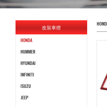
FORD
GEO
HOND
改裝車燈
GMC
HONDA
HUMMER
HYUNDAI
INFINITI
ISUZU
JEEP