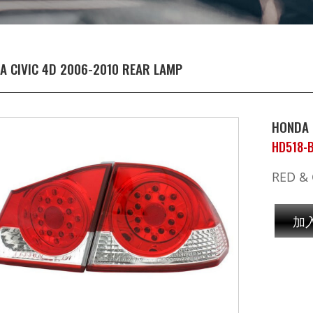
A CIVIC 4D 2006-2010 REAR LAMP
HONDA 
HD518-
RED & 
加