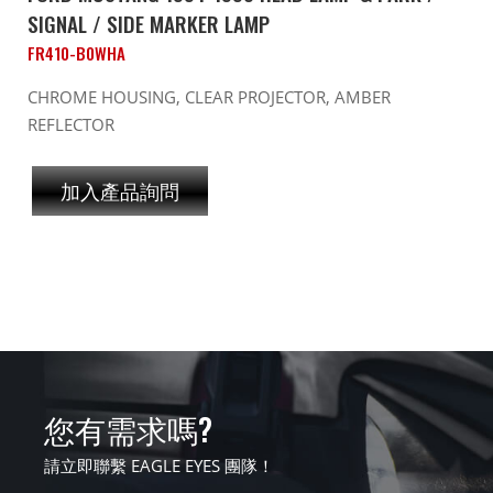
SIGNAL / SIDE MARKER LAMP
FR410-B0WHA
CHROME HOUSING, CLEAR PROJECTOR, AMBER
REFLECTOR
加入產品詢問
您有需求嗎?
請立即聯繫 EAGLE EYES 團隊！