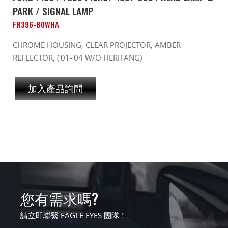
PARK / SIGNAL LAMP
FR396-B0WHA
CHROME HOUSING, CLEAR PROJECTOR, AMBER
REFLECTOR, ('01-'04 W/O HERITANG)
加入產品詢問
您有需求嗎?
請立即聯繫 EAGLE EYES 團隊！