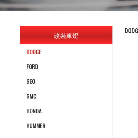
CHRYSLER
CITROEN
DODG
改裝車燈
DAIHATSU
DODGE
FORD
GEO
GMC
HONDA
HUMMER