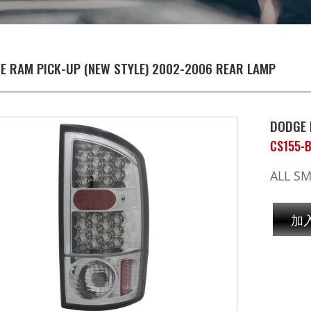
E RAM PICK-UP (NEW STYLE) 2002-2006 REAR LAMP
DODGE 
CS155-
ALL S
加