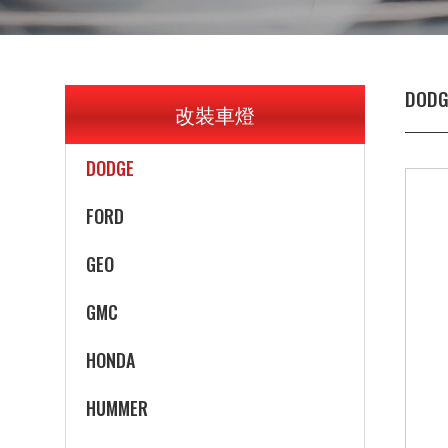
CHRYSLER
CITROEN
DODG
改裝車燈
DAIHATSU
DODGE
FORD
GEO
GMC
HONDA
HUMMER