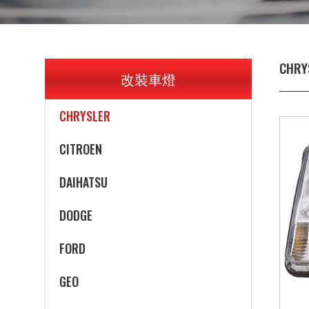
BUICK
CADILLAC
CHRY
改裝車燈
CHEVROLET
CHRYSLER
CITROEN
DAIHATSU
DODGE
FORD
GEO