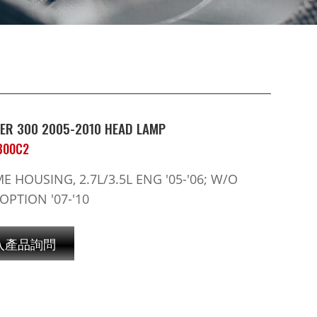
ER 300 2005-2010 HEAD LAMP
B00C2
 HOUSING, 2.7L/3.5L ENG '05-'06; W/O
OPTION '07-'10
入產品詢問