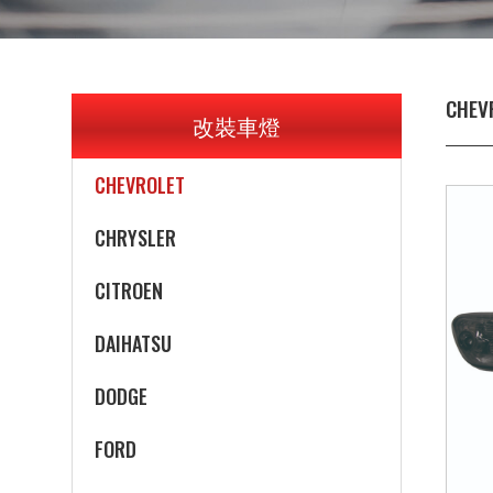
BMW
BUICK
CHEV
改裝車燈
CADILLAC
CHEVROLET
CHRYSLER
CITROEN
DAIHATSU
DODGE
FORD