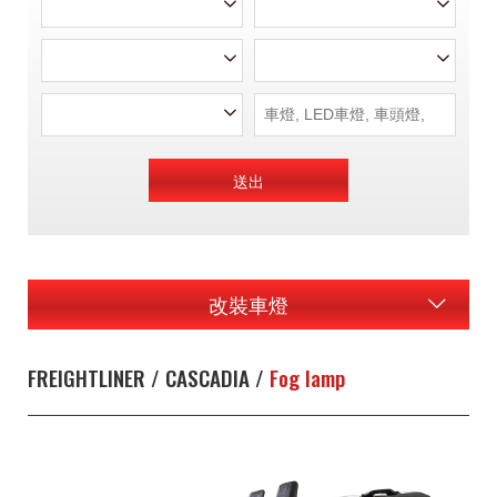
送出
改裝車燈
FREIGHTLINER / CASCADIA /
Fog lamp